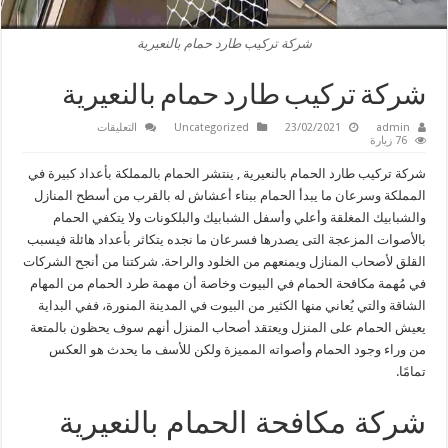
شركة تركيب طارد حمام بالنعيرية
شركة تركيب طارد حمام بالنعيرية
على
admin
23/02/2021
Uncategorized
التعليقات
شركة
76 زيارة
تركيب
طارد
شركة تركيب طارد الحمام بالنعيرية , ينتشر الحمام بالمملكة بأعداد كبيرة في
حمام
بالنعيرية
المملكة وسرعان ما يبدأ الحمام ببناء أعشاش له بالقرب من أسطح المنازل
مغلقة
والشبابيك المغلقة وأعلي وأسفل الشبابيك والبلكونات ولا يتكفي الحمام
بالأصوات المزعجة التى يصدرها فسرعان ما نجده يتكاثر بأعداد هائلة فيسبب
القلق لأصحاب المنازل ويمنعهم من الخلود والراحة. شركتنا من أنجح الشركات
في مُهمة مكافحة الحمام في البيوت وخاصة أن مهمة طرد الحمام من المهام
الشاقة والتي يُعاني منها الكثير من البيوت في المدينة المنورة، ففي البداية
يعيش الحمام على المنزل ويعتقد أصحاب المنزل أنهم سوف يحظون بالمتعة
من وراء وجود الحمام وأصواته المميزة ولكن للأسف ما يحدث هو العكس
تمامًا.
شركة مكافحة الحمام بالنعيرية