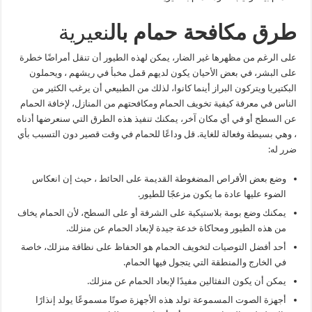
طرق مكافحة حمام بال
نعيرية
على الرغم من مظهرها غير الضار، يمكن لهذه الطيور أن تنقل أمراضًا خطرة
على البشر، في بعض الأحيان يكون لديهم قمل مخبأ في ريشهم ، ويحملون
البكتيريا ويتركون البراز أينما كانوا، لذلك من الطبيعي أن يرغب الكثير من
الناس في معرفة كيفية تخويف الحمام ومكافحتهم من المنازل، لإخافة الحمام
عن السطح أو في أي مكان آخر، يمكنك تنفيذ هذه الطرق التي سنعرضها أدناه
، وهي بسيطة وفعالة للغاية. قل وداعًا للحمام في وقت قصير دون التسبب بأي
ضرر له:
وضع بعض الأقراص المضغوطة القديمة على الحائط ، حيث إن انعكاس
الضوء عليها عادة ما يكون مزعجًا للطيور.
يمكنك وضع بومة بلاستيكية على الشرفة أو على السطح، لأن الحمام يخاف
من هذه الطيور ومحاكاة خدعة جيدة لإبعاد الحمام عن منزلك.
أحد أفضل التوصيات لتخويف الحمام هو الحفاظ على نظافة منزلك، خاصة
في الخارج والمنطقة التي يتجول فيها الحمام.
يمكن أن يكون النفثالين مفيدًا لإبعاد الحمام عن منزلك.
أجهزة الصوت المسموعة تولد هذه الأجهزة صوتًا مسموعًا يولد إنذارًا